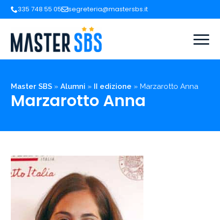
335 748 55 05
segreteria@mastersbs.it
Master SBS
»
Alumni
»
II edizione
»
Marzarotto Anna
Marzarotto Anna