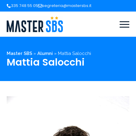
335 748 55 05
segreteria@mastersbs.it
Master SBS
»
Alumni
»
Mattia Salocchi
Mattia Salocchi