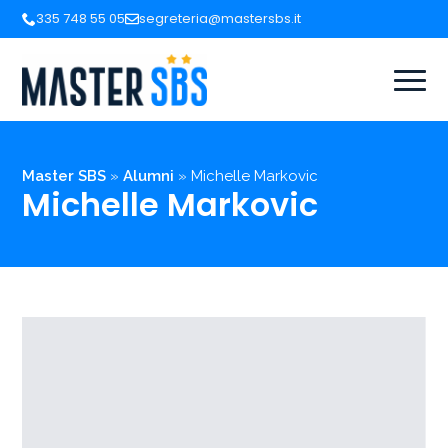
335 748 55 05
segreteria@mastersbs.it
Master SBS
»
Alumni
»
Michelle Markovic
Michelle Markovic