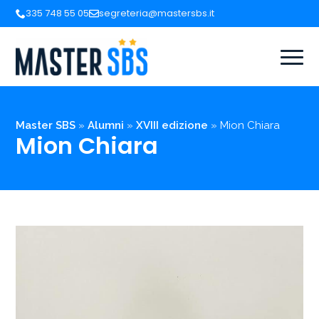
335 748 55 05
segreteria@mastersbs.it
Master SBS
»
Alumni
»
XVIII edizione
»
Mion Chiara
Mion Chiara