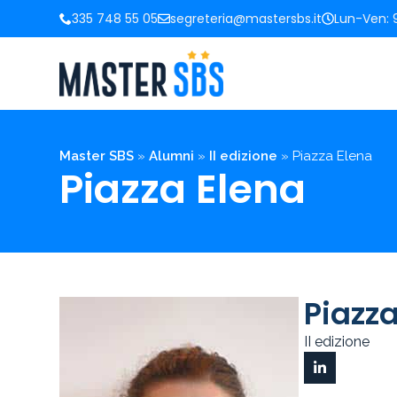
335 748 55 05
segreteria@mastersbs.it
Lun-Ven: 9
Master SBS
»
Alumni
»
II edizione
»
Piazza Elena
Piazza Elena
Piazza
II edizione