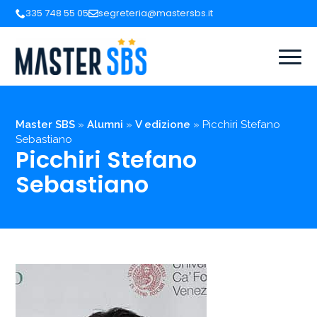
335 748 55 05
segreteria@mastersbs.it
Master SBS
»
Alumni
»
V edizione
»
Picchiri Stefano
Sebastiano
Picchiri Stefano
Sebastiano