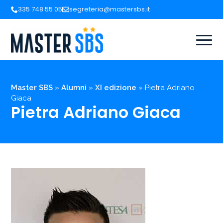
335 748 55 05
segreteria@mastersbs.it
Master SBS
»
Alumni
»
XI edizione
»
Pietra Adriano
Giaca
Pietra Adriano Giaca