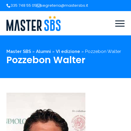
335 748 55 05
segreteria@mastersbs.it
Master SBS
»
Alumni
»
VI edizione
»
Pozzebon Walter
Pozzebon Walter