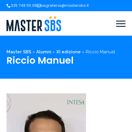
335 748 55 05
segreteria@mastersbs.it
Master SBS
»
Alumni
»
XI edizione
»
Riccio Manuel
Riccio Manuel