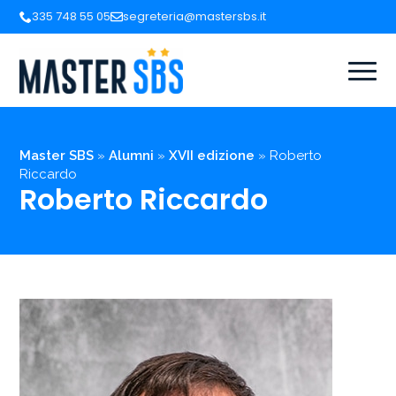
335 748 55 05
segreteria@mastersbs.it
Master SBS
»
Alumni
»
XVII edizione
»
Roberto
Riccardo
Roberto Riccardo