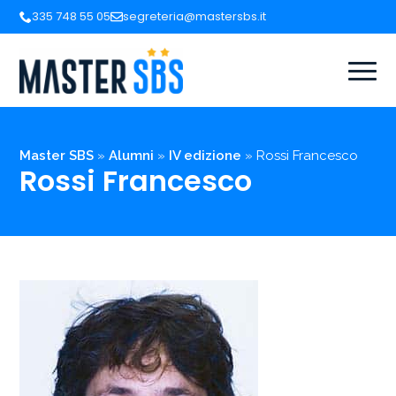
335 748 55 05
segreteria@mastersbs.it
Master SBS
»
Alumni
»
IV edizione
»
Rossi Francesco
Rossi Francesco