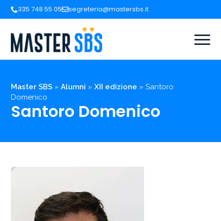
335 748 55 05
segreteria@mastersbs.it
Master SBS
»
Alumni
»
XII edizione
»
Santoro
Domenico
Santoro Domenico