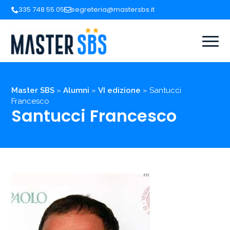
335 748 55 05
segreteria@mastersbs.it
Master SBS
»
Alumni
»
VI edizione
»
Santucci
Francesco
Santucci Francesco