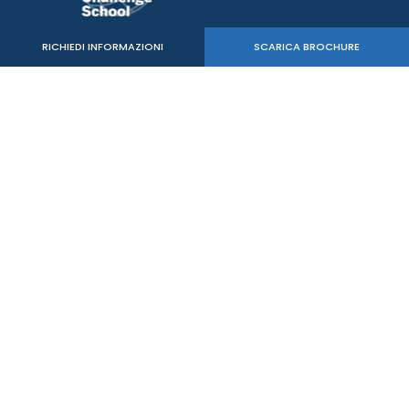
RICHIEDI INFORMAZIONI
SCARICA BROCHURE
Verde Sport Srl
C.F. - P.IVA 05515020260
mail:
info@mastersbs.it
uffici di Venezia: