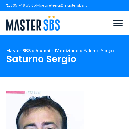
335 748 55 05
segreteria@mastersbs.it
Master SBS
»
Alumni
»
IV edizione
»
Saturno Sergio
Saturno Sergio