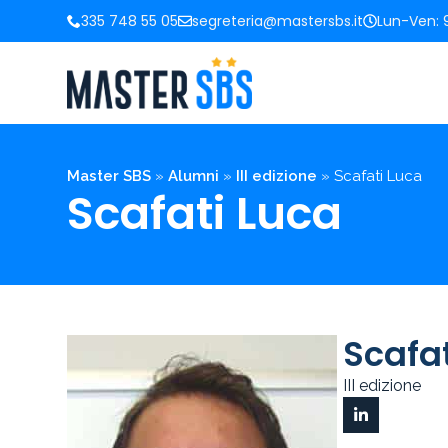
335 748 55 05
segreteria@mastersbs.it
Lun-Ven: 9
Master SBS
»
Alumni
»
III edizione
»
Scafati Luca
Scafati Luca
Scafat
III edizione