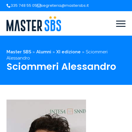
335 748 55 05
segreteria@mastersbs.it
Master SBS
»
Alumni
»
XI edizione
»
Sciommeri
Alessandro
Sciommeri Alessandro