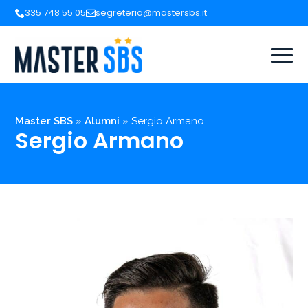
335 748 55 05
segreteria@mastersbs.it
Master SBS
»
Alumni
»
Sergio Armano
Sergio Armano