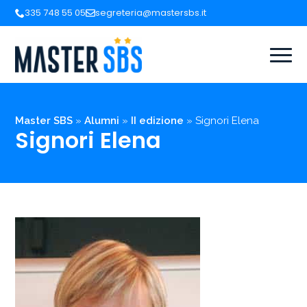
335 748 55 05
segreteria@mastersbs.it
Master SBS
»
Alumni
»
II edizione
»
Signori Elena
Signori Elena