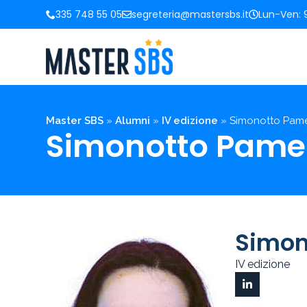
335 748 55 05
segreteria@mastersbs.it
Lun-Ven: 9
Master SBS
»
Alumni
»
IV edizione
»
Simonotto Pam
Simonotto Pame
Simon
IV edizione