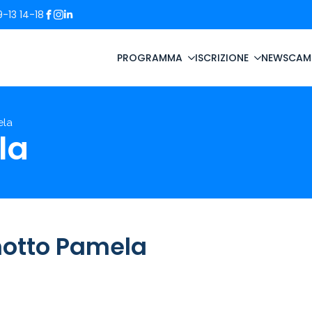
-13 14-18
PROGRAMMA
ISCRIZIONE
NEWS
CAM
ela
la
otto Pamela