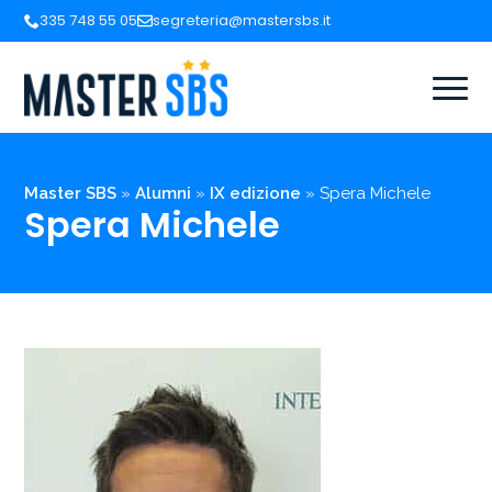
335 748 55 05
segreteria@mastersbs.it
Master SBS
»
Alumni
»
IX edizione
»
Spera Michele
Spera Michele