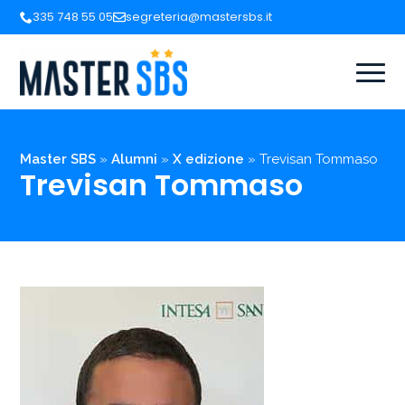
335 748 55 05
segreteria@mastersbs.it
Master SBS
»
Alumni
»
X edizione
»
Trevisan Tommaso
Trevisan Tommaso