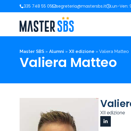
335 748 55 05
segreteria@mastersbs.it
Lun-Ven: 9
Master SBS
»
Alumni
»
XII edizione
»
Valiera Matteo
Valiera Matteo
Valie
XII edizione