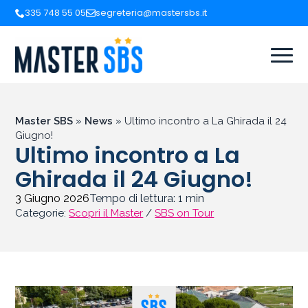
335 748 55 05
segreteria@mastersbs.it
Master SBS
»
News
»
Ultimo incontro a La Ghirada il 24
Giugno!
Ultimo incontro a La
Ghirada il 24 Giugno!
3 Giugno 2026
Tempo di lettura:
1
min
Categorie:
Scopri il Master
/
SBS on Tour