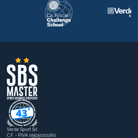
Verde Sport Srl
C.F. - P.IVA 05515020260