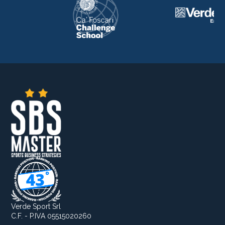
Verde Sport Srl
C.F. - P.IVA 05515020260