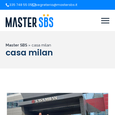
335 748 55 05
segreteria@mastersbs.it
Master SBS
»
casa milan
casa milan