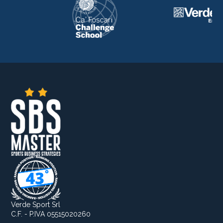
Verde Sport Srl
C.F. - P.IVA 05515020260