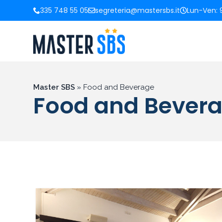
335 748 55 05
segreteria@mastersbs.it
Lun-Ven: 9
Master SBS
»
Food and Beverage
Food and Bever