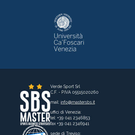
Verde Sport Srl
C.F. - P.IVA 05515020260
mail:
info@mastersbs.it
uffici di Venezia:
tel: +39 041 2346853
fax +39 041 2346941
sede di Treviso: