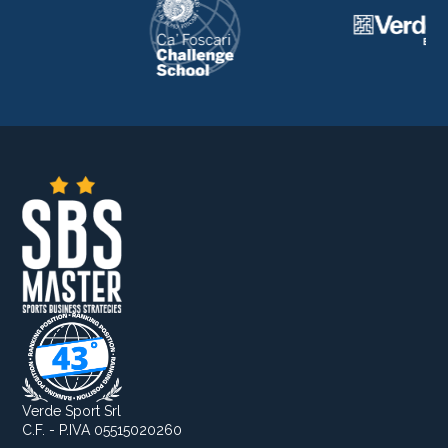
Verde Sport Srl
C.F. - P.IVA 05515020260