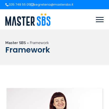
335 748 55 05
segreteria@mastersbs.it
Master SBS
»
Framework
Framework