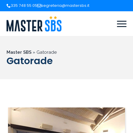
335 748 55 05
segreteria@mastersbs.it
Master SBS
»
Gatorade
Gatorade