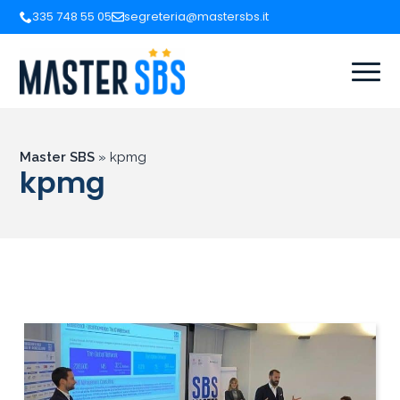
335 748 55 05
segreteria@mastersbs.it
Master SBS
»
kpmg
kpmg