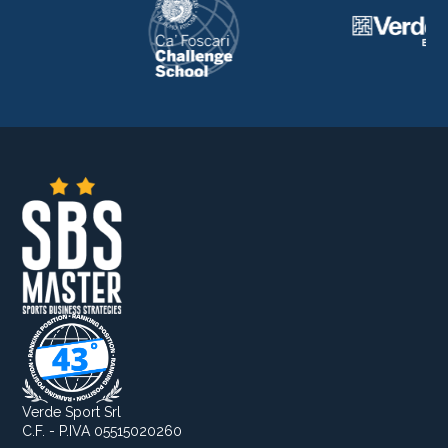
Verde Sport Srl
C.F. - P.IVA 05515020260