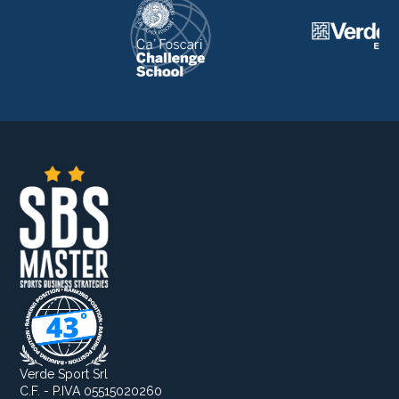
Verde Sport Srl
C.F. - P.IVA 05515020260