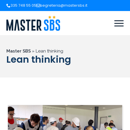
335 748 55 05
segreteria@mastersbs.it
Master SBS
»
Lean thinking
Lean thinking