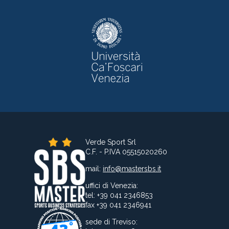
Verde Sport Srl
C.F. - P.IVA 05515020260
mail:
info@mastersbs.it
uffici di Venezia:
tel: +39 041 2346853
fax +39 041 2346941
sede di Treviso: