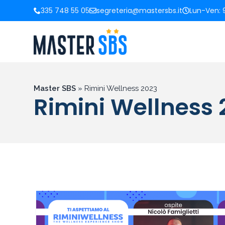
335 748 55 05
segreteria@mastersbs.it
Lun-Ven: 9
Master SBS
»
Rimini Wellness 2023
Rimini Wellness 