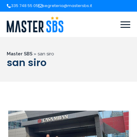
335 748 55 05
segreteria@mastersbs.it
Master SBS
»
san siro
san siro