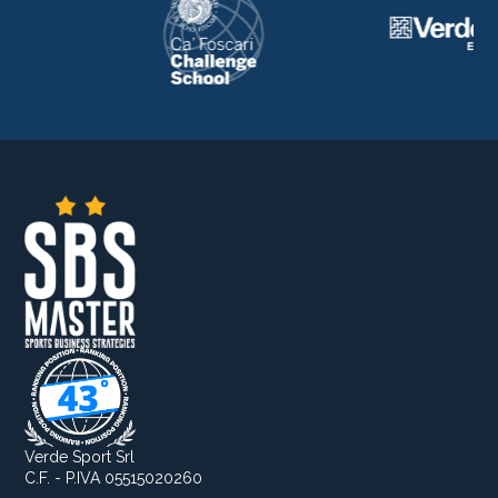
Verde Sport Srl
C.F. - P.IVA 05515020260