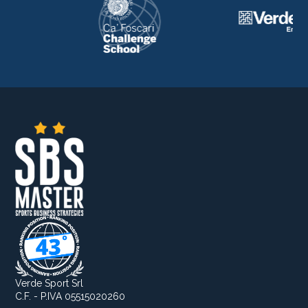
Verde Sport Srl
C.F. - P.IVA 05515020260