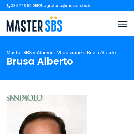
335 748 55 05
segreteria@mastersbs.it
Master SBS
»
Alumni
»
VI edizione
»
Brusa Alberto
Brusa Alberto