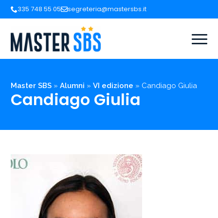
335 748 55 05
segreteria@mastersbs.it
Master SBS
»
Alumni
»
VI edizione
»
Candiago Giulia
Candiago Giulia