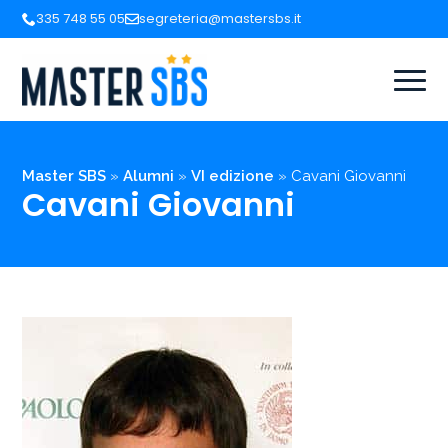
335 748 55 05
segreteria@mastersbs.it
Master SBS
»
Alumni
»
VI edizione
»
Cavani Giovanni
Cavani Giovanni