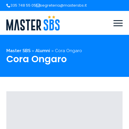
335 748 55 05
segreteria@mastersbs.it
Master SBS
»
Alumni
»
Cora Ongaro
Cora Ongaro