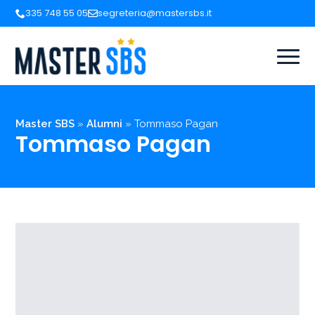
335 748 55 05
segreteria@mastersbs.it
Master SBS
»
Alumni
»
Tommaso Pagan
Tommaso Pagan