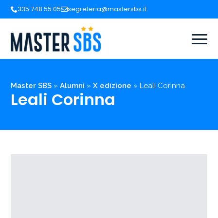
335 748 55 05
segreteria@mastersbs.it
Master SBS
»
Alumni
»
X edizione
»
Leali Corinna
Leali Corinna