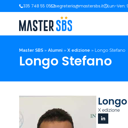
335 748 55 05
segreteria@mastersbs.it
Lun-Ven: 9
Master SBS
»
Alumni
»
X edizione
»
Longo Stefano
Longo Stefano
Longo
X edizione