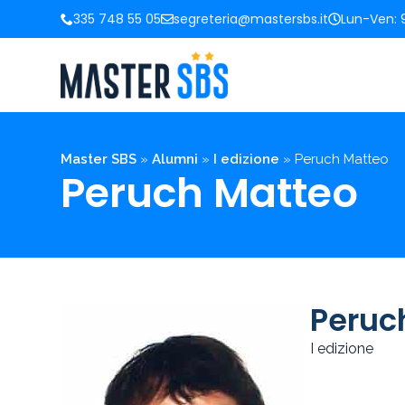
335 748 55 05
segreteria@mastersbs.it
Lun-Ven: 9
Master SBS
»
Alumni
»
I edizione
»
Peruch Matteo
Peruch Matteo
Peruc
I edizione