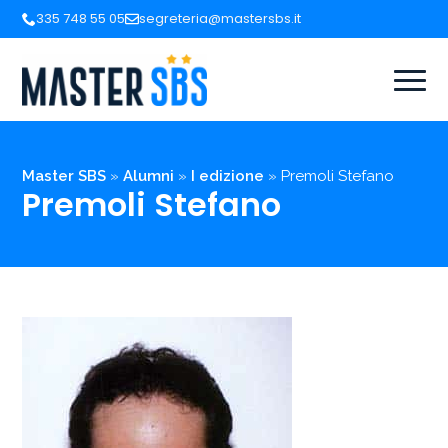
335 748 55 05
segreteria@mastersbs.it
Master SBS
»
Alumni
»
I edizione
»
Premoli Stefano
Premoli Stefano