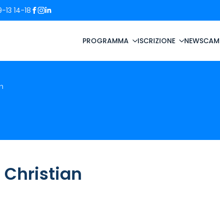
-13 14-18
PROGRAMMA
ISCRIZIONE
NEWS
CAM
an
 Christian