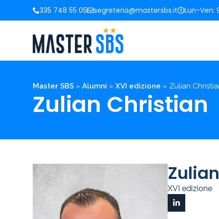
335 748 55 05
segreteria@mastersbs.it
Lun-Ven: 9
Master SBS
»
Alumni
»
XVI edizione
»
Zulian Christi
Zulian Christian
Zulian
XVI edizione