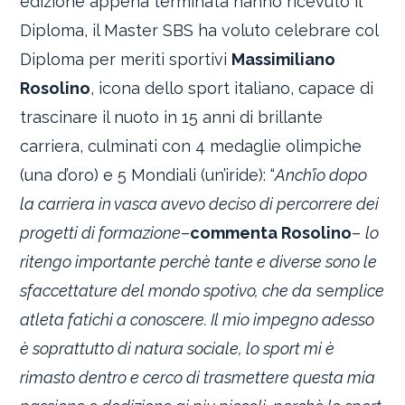
edizione appena terminata hanno ricevuto il
Diploma, il Master SBS ha voluto celebrare col
Diploma per meriti sportivi
Massimiliano
Rosolino
, icona dello sport italiano, capace di
trascinare il nuoto in 15 anni di brillante
carriera, culminati con 4 medaglie olimpiche
(una d’oro) e 5 Mondiali (un’iride): “
Anch’io dopo
la carriera in vasca avevo deciso di percorrere dei
progetti di formazione
–
commenta Rosolino
–
lo
ritengo importante perchè tante e diverse sono le
sfaccettature del mondo spotivo, che da
se
mplice
atleta fatichi a conoscere. Il mio impegno adesso
è soprattutto di natura sociale, lo sport mi è
rimasto dentro e cerco di trasmettere questa mia