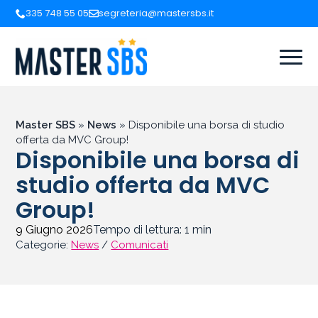
335 748 55 05
segreteria@mastersbs.it
Master SBS
»
News
»
Disponibile una borsa di studio
offerta da MVC Group!
Disponibile una borsa di
studio offerta da MVC
Group!
9 Giugno 2026
Tempo di lettura:
1
min
Categorie:
News
/
Comunicati