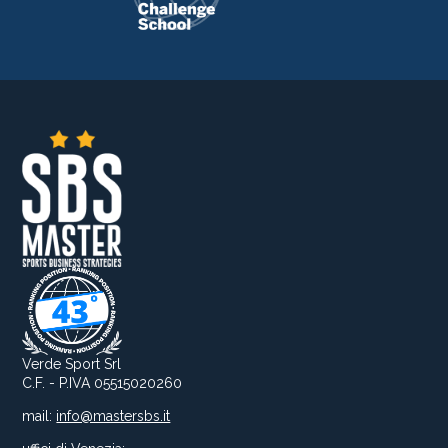
Verde Sport Srl
C.F. - P.IVA 05515020260
mail:
info@mastersbs.it