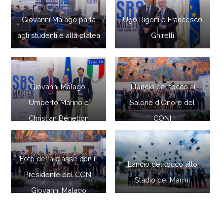
Giovanni Malagò parla
Ugo Rigoni e Francesco
agli studenti e alla platea
Ghirelli
Giovanni Malagò,
Il lancio del tocco al
Umberto Marino e
Salone d’Onore del
Christian Benetton
CONI
Foto della classe con il
Lancio del tocco allo
Presidente del CONI
Stadio dei Marmi
Giovanni Malagò