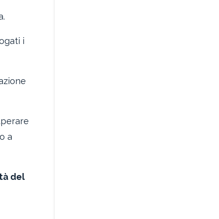
a.
gati i
fazione
uperare
lo a
tà del