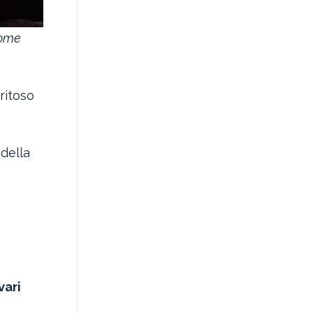
ome
iritoso
della
vari