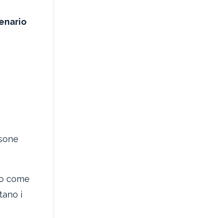
enario
rsone
ato come
tano i