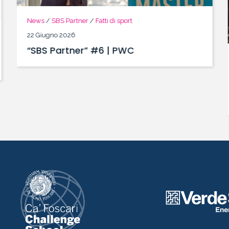
News
/
SBS Partner
/
Fatti di sport
22 Giugno 2026
“SBS Partner” #6 | PWC