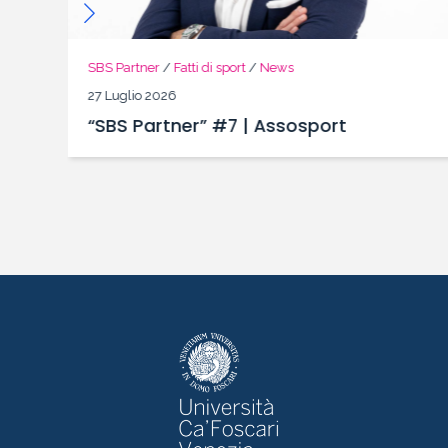
SBS Partner
/
Fatti di sport
/
News
27 Luglio 2026
“SBS Partner” #7 | Assosport