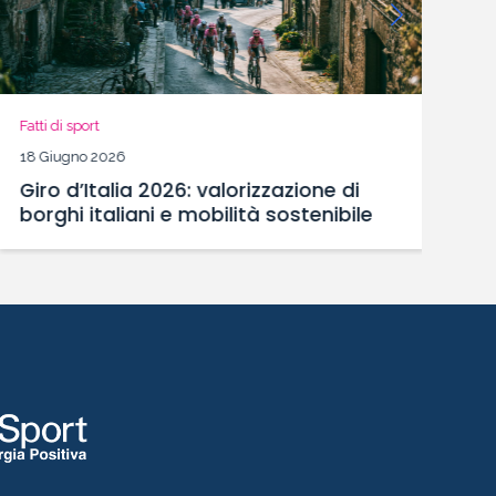
Fat
21
L
Fatti di sport
S
18 Giugno 2026
Giro d’Italia 2026: valorizzazione di
borghi italiani e mobilità sostenibile