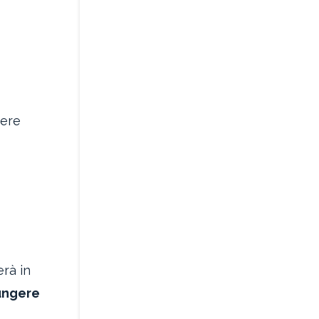
vere
erà in
iungere