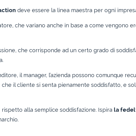
action
deve essere la linea maestra per ogni impres
atore, che variano anche in base a come vengono ero
essione, che corrisponde ad un certo grado di soddis
a.
enditore, il manager, l’azienda possono comunque rec
ì che il cliente si senta pienamente soddisfatto, e so
 rispetto alla semplice soddisfazione. Ispira
la fedel
marchio.