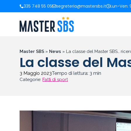
335 748 55 05
segreteria@mastersbs.it
Lun-Ven: 9
Master SBS
»
News
»
La classe del Master SBS… ricerc
La classe del Mas
3 Maggio 2023
Tempo di lettura:
3
min
Categorie:
Fatti di sport