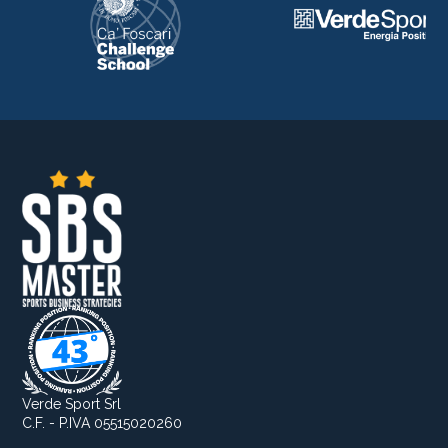
Verde Sport Srl
C.F. - P.IVA 05515020260